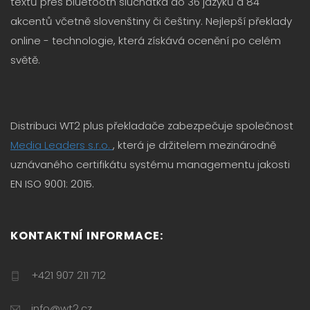
textů přes bluetooth sluchátka do 36 jazyků a 84
akcentů včetně slovenštiny či češtiny. Nejlepší překlady
online - technologie, která získává ocenění po celém
světě.
Distribuci WT2 plus překladače zabezpečuje společnost
Media Leaders s.r.o.
, která je držitelem mezinárodně
uznávaného certifikátu systému managementu jakosti
EN ISO 9001: 2015.
KONTAKTNÍ INFORMACE:
+421 907 211 712
info@wt2.cz